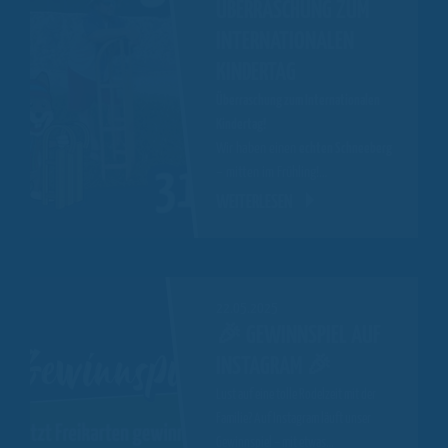
ÜBERRASCHUNG ZUM
INTERNATIONALEN
KINDERTAG
Überraschung zum Internationalen
Kindertag!
Wir haben einen
echten Schneeberg
– mitten im Frühling!…
WEITERLESEN
22.05.2025
🎉 GEWINNSPIEL AUF
INSTAGRAM 🎉
Lust auf eine tolle Rodelzeit mit der
Familie? Auf Instagram läuft unser
Gewinnspiel – mit etwas…