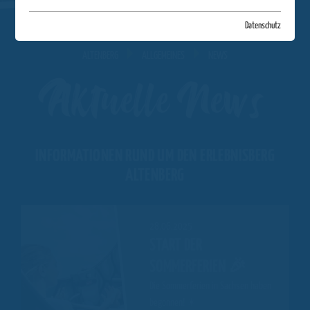
Datenschutz
ALTENBERG
ALLGEMEINES
NEWS
Aktuelle News
INFORMATIONEN RUND UM DEN ERLEBNISBERG
ALTENBERG
28.06.2025
START DER
SOMMERFERIEN 🎉
Die Sommerferien in Sachsen haben
begonnen!
☀