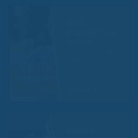
30.05.2025
UNSERE
ÖFFNUNGSZEITEN AN
PFINGSTEN
Pfingsten auf dem
Erlebnisberg
Altenberg
– das bedeutet
Rodelspaß, gute Laune und
gemeinsame Zeit!
…
WEITERLESEN
26.05.2025
SCHNEEBERG-