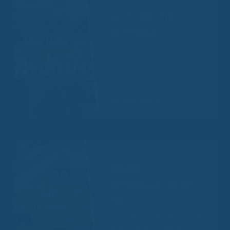
11.05.2025
ALLES LIEBE ZUM
MUTTERTAG
Heute möchten wir einfach mal
Danke sagen – für eure Geduld,
Liebe und Stärke!
Macht euch einen…
WEITERLESEN
01.05.2025
UNSERE
ÖFFNUNGSZEITEN AM 1.
MAI
Der 1. Mai ist ein idealer Anlass, um
gemeinsam aktiv zu werden – mit