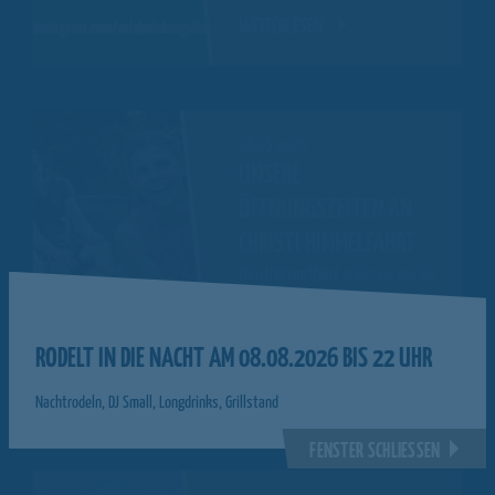
WEITERLESEN
18.05.2025
UNSERE
ÖFFNUNGSZEITEN AN
CHRISTI HIMMELFAHRT
Christi Himmelfahrt
steht vor der Tür
und die Sommerrodelbahn ist bereit
für euch!
RODELT IN DIE NACHT AM 08.08.2026 BIS 22 UHR
Ob als Ausflug…
WEITERLESEN
Nachtrodeln, DJ Small, Longdrinks, Grillstand
FENSTER SCHLIESSEN