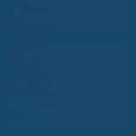
Der Erlebnisberg Altenberg bietet
euch die perfekte…
WEITERLESEN
14.06.2025
UNSERE
ÖFFNUNGSZEITEN AN
FRONLEICHNAM
Fronleichnam im Erzgebirge –
Familienzeit am Erlebnisberg
Altenberg
Am 19. Juni heißt es: Rodeln,…
WEITERLESEN