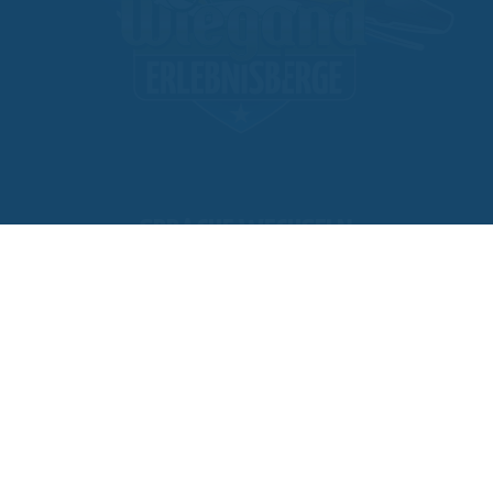
SPRACHE WECHSELN
11
WETTER
WEBCAM
ANLAGEN GEÖFFNET
WEBSHOP
FOLLOW US
KONTAKT
/
IMPRESSUM
/
DATENSCHUTZ