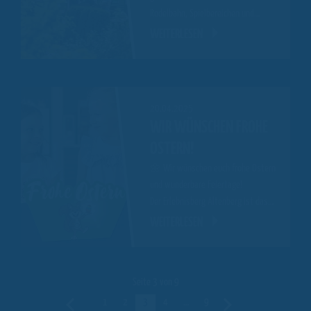
Rodelbahn, Spielbereichen und…
WEITERLESEN
20.04.2025
WIR WÜNSCHEN FROHE
OSTERN!
🌼 Wir wünschen euch frohe Ostern
und wunderbare Feiertage!
Der Erlebnisberg Altenberg ist das…
WEITERLESEN
Seite 3 von 9
Vorherige
1
2
3
4
…
9
Nächste