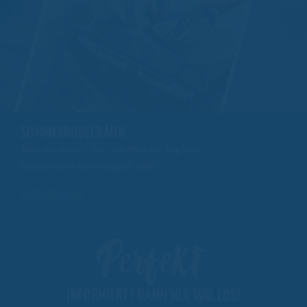
SOMMERRODELBAHN
MOUNTAINCART
.
Allein oder zu zweit über 1000 Meter den Berg hinab.
Spektakuläres Fahrerleb
Bestimme Deine Geschwindigkeit selbst!
hinab
MEHR ERFAHREN
MEHR ERFAHREN
Perfekt
INFORMIERT? DANN NIX WIE LOS!