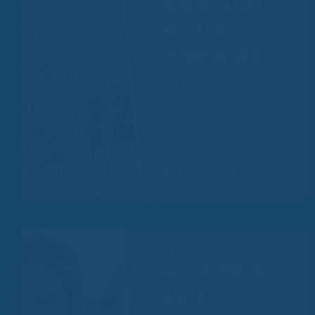
DIE GANZE STORY
HINTER DEN
ERLEBNISBERGEN…
Wie sind eigentlich unsere
Erlebnisberge entstanden? Und
woher kommt der Name Wiegand
Erlebnisberge?
…
WEITERLESEN
05.08.2021
DAS GEHEIMNIS BEIM
RODELN…