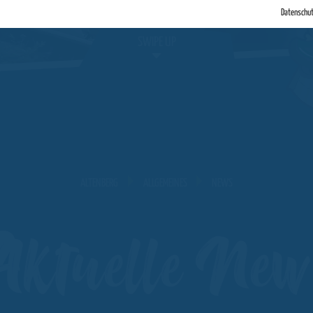
Datenschu
SWIPE UP
ALTENBERG
ALLGEMEINES
NEWS
ktuelle New