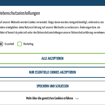
11
Datenschutzeinstellungen
ANLAGEN GEÖFFNET
uf unserer Webseite werden Cookies verwendet. Einige davon werden zwingend benötigt, während es uns
ndere ermöglichen, deine Nutzererfahrung auf unserer Werbseite zu verbessern. Änderungen bzw. ein
iderruf kannst du jederzeit unter den Datenschutzeinstellungen unserer Datenschutzerklärung vornehmen
Essentiell
Marketing
ALLE AKZEPTIEREN
NUR ESSENTIELLE COOKIES AKZEPTIEREN
SPEICHERN UND SCHLIESSEN
Mehr über die genutzten Cookies erfahren