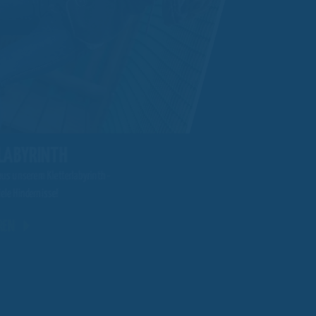
LABYRINTH
BERGBAUHUNT
aus unserem Kletterlabyrinth -
Schaukel in unserer riesigen Ber
iele Hindernisse!
Bauchkribbeln garantiert!
REN
MEHR ERFAHREN