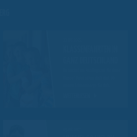
ERG
21.08.2021
KLASSENFAHRTEN IN
GANZ DEUTSCHLAND
Du suchst ein Ausflugsziel für deine
Klasse? Dann schau doch mal, ob
unsere Erlebnisberge für dich…
WEITERLESEN
09.08.2021