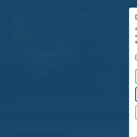
DEUTSCH
A
a
W