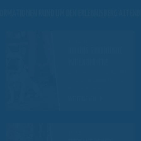
FORMATIONEN RUND UM DEN ERLEBNISBERG ALTENB
25.08.2021
BEI UNS SIND HUNDE
WILLKOMMEN!
Eure vierbeinigen Freunde sind bei
uns herzlich willkommen! Wir sind
ein hundefreundlicher…
WEITERLESEN
13.08.2021