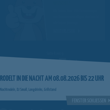
WUSCHEL!
Wir haben über 100 Einsendungen
von Namensvorschlägen durchsucht.
Wir haben überlegt,…
WEITERLESEN
Seite 8 von 9
Vorherige
1
…
7
8
9
Nächste
RODELT IN DIE NACHT AM 08.08.2026 BIS 22 UHR
Nachtrodeln, DJ Small, Longdrinks, Grillstand
FENSTER SCHLIESSEN