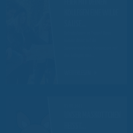
FEIER MIT DEINEN
KOLLEGEN EINE WILDE
SAUSE…
Betriebsfeiern im Freien? Dann
kommt direkt auf die
Sommerrodelbahn. Gemeinsam mit
den Kollegen eine…
WEITERLESEN
01.08.2021
UNSER MASKOTTCHEN
HEISST…