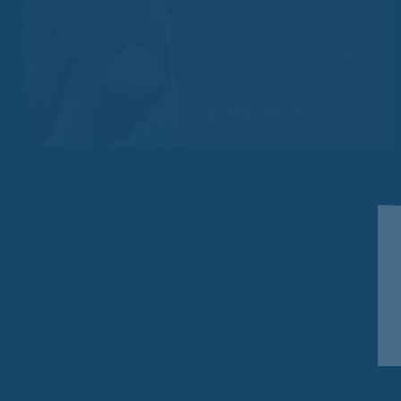
Beim Rodeln gibt es ein kleines
Geheimnis. Die meisten Rodler
schlafen sehr lang. Sie rodeln meist…
WEITERLESEN