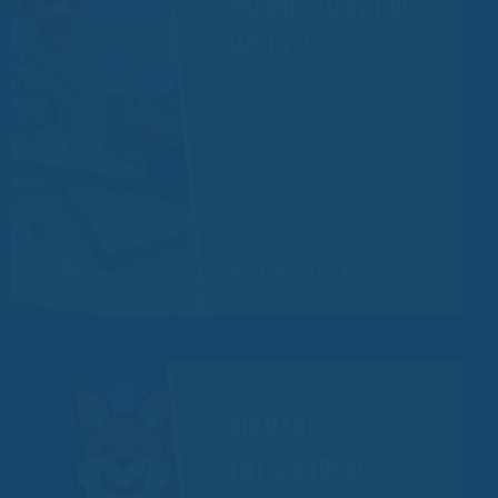
MURMEL SO VIEL DU
WILLST!
1x kaufen, unendlicher Murmelspaß!
Bei uns an der Murmelbahn kannst
du dir eine Holzkugel kaufen…
WEITERLESEN
31.07.2021
IHR HABT
ENTSCHIEDEN!