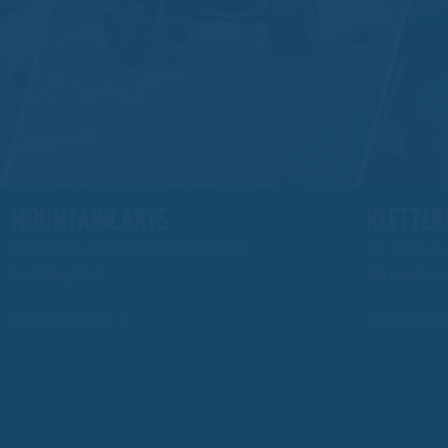
MOUNTAINCARTS
KLETTER
Spektakuläres Fahrerlebnis mit Offroad-Reifen
Wer schafft es 
den Skihang hinab
dich erwarten v
MEHR ERFAHREN
MEHR ERFAH