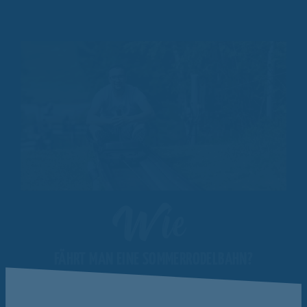
Wie
FÄHRT MAN EINE SOMMERRODELBAHN?
Es ist ganz einfach: du setzt dich alleine (min. 8 Jahre alt) oder mit einem
Mitfahrer auf unseren Schlitten. Anschließend gibt es eine kurze Einweisung