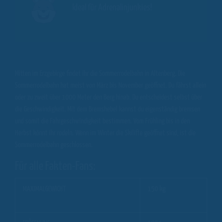
Ideal für Adrenalinjunkies!
Mitten im Erzgebirge findet ihr die Sommerrodelbahn in Altenberg. Die
Sommerrodelbahn hat meist von März bis November geöffnet. Du fährst allein
oder zu zweit über 1000 Meter den Berg hinab. Du entscheidest selbst über
die Geschwindigkeit. Mit dem Bremshebel kannst du eigenständig bremsen
und somit die Fahrgeschwindigkeit bestimmen. Vom Frühling bis in den
Herbst könnt ihr rodeln. Wenn im Winter die Skilifte geöffnet sind, ist die
Sommerrodelbahn geschlossen.
Für alle Fakten-Fans:
MAXIMALGEWICHT
150 kg