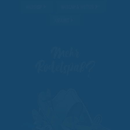
WEBSHOP
WEBCAM & WETTER
ANFAHRT
Mehr
Rodelspaß?