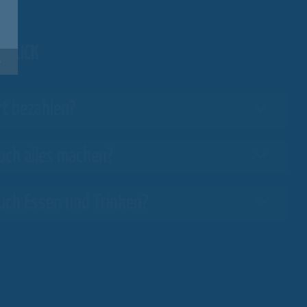
RBLICK
rt bezahlen?
uch alles machen?
uch Essen und Trinken?