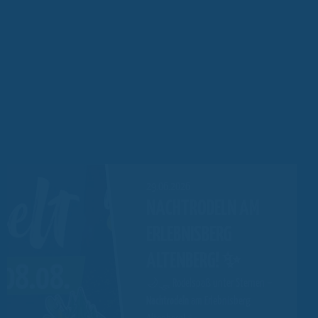
29.06.2026
NACHTRODELN AM
ERLEBNISBERG
ALTENBERG! ✨
🌙🛷 Rodelspaß unter Sternen –
Nachtrodeln
am Erlebnisberg