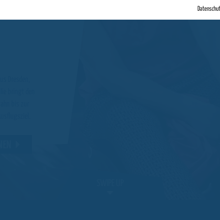
Datenschu
aus Dresden,
lie bringt den
bahn bis zur
usflugsziel.
ONEN
SWIPE UP