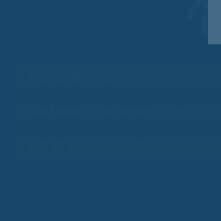
W
Wie sind die Preise?
Wie komme ich am besten zu euch?
Darf ich meinen Hund mitbringen?