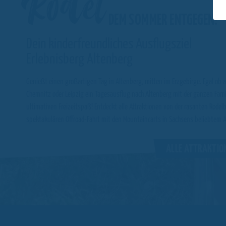
Rodel
DEM SOMMER ENTGEGEN!
Dein kinderfreundliches Ausflugsziel
Erlebnisberg Altenberg
Genießt einen großartigen Tag in Altenberg, mitten im Erzgebirge. Egal ob 
Chemnitz oder Leipzig ein Tagesausflug nach Altenberg mit der ganzen Fami
ultimativen Freizeitspaß! Entdeckt alle Attraktionen von der rasanten Rodel
spektakulären Offroad-Fahrt mit den Mountaincarts in Sachsens beliebtem A
ALLE ATTRAKTI