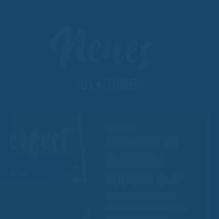
Neues
AUS ALTENBERG
29.06.2026
SOMMERFEST AM
ERLEBNISBERG
ALTENBERG ☀️🎉
Freut euch auf unser großes
Sommerfest am 25. Juli 2026
am