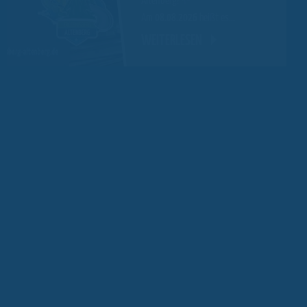
Altenberg! ✨
Am
08.08.2026
heißt es…
WEITERLESEN