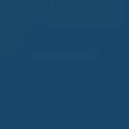
Erlebnisberg Altenberg!
Ab 15 Uhr
wartet…
WEITERLESEN
ALLE MELDUNGEN ANZEIGEN