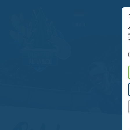
DEUTSCH
A
a
W