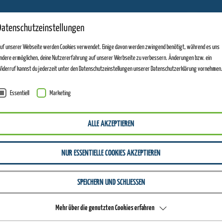
11
Datenschutzeinstellungen
ANLAGEN GEÖFFNET
uf unserer Webseite werden Cookies verwendet. Einige davon werden zwingend benötigt, während es uns
ndere ermöglichen, deine Nutzererfahrung auf unserer Werbseite zu verbessern. Änderungen bzw. ein
iderruf kannst du jederzeit unter den Datenschutzeinstellungen unserer Datenschutzerklärung vornehmen
Essentiell
Marketing
ALLE AKZEPTIEREN
NUR ESSENTIELLE COOKIES AKZEPTIEREN
SPEICHERN UND SCHLIESSEN
Mehr über die genutzten Cookies erfahren