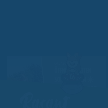
04.07.2026
ÖFFNUNGSZEITEN
SOMMERFERIEN ☀️
Rasant
Endlich
Sommerferien
! Die schönste
Zeit des Jahres ist da – kommt zum
Erlebnisberg Altenberg, hier…