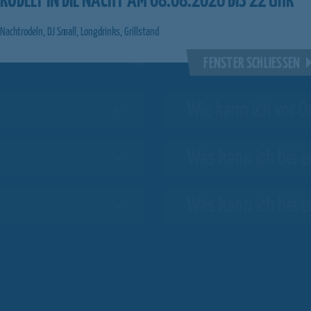
ichtigste
RODELT IN DIE NACHT AM 08.08.2026 BIS 22 UHR
Nachtrodeln, DJ Small, Longdrinks, Grillstand
FRAGEN IM ÜBE
FENSTER SCHLIESSEN
Wie kann ich vor O
Was kann ich bei e
Was kann ich bei e