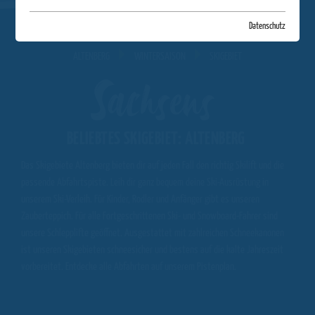
Datenschutz
ALTENBERG
WINTERSAISON
SKIGEBIET
Sachsens
BELIEBTES SKIGEBIET: ALTENBERG
Das Skigebiete Altenberg bieten dir auf jeden Fall den richtig Skilift und die
passende Abfahrtspiste. Leih dir ganz bequem deine Ski-Ausrüstung in
unserem Ski-Verleih. Für Kinder, Rodler und Anfänger gibt es unseren
Zauberteppich. Für alle Fortgeschrittenen Ski- und Snowboard-Fahrer sind
unsere Schlepplifte geöffnet. Ausgestattet mit zahlreichen Schneekanonen
ist unseren Skigebieten schneesicher und bestens auf die kalte Jahreszeit
vorbereitet. Entdecke alle Abfahrten auf unserem Pistenplan.