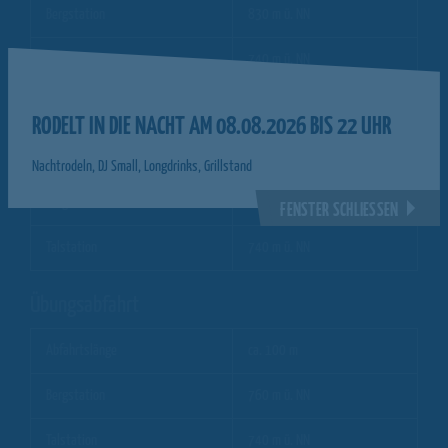
Bergstation
830 m ü. NN
Talstation
740 m ü. NN
Abfahrt Rodelklause
RODELT IN DIE NACHT AM 08.08.2026 BIS 22 UHR
Abfahrtslänge
ca. 600 m
Nachtrodeln, DJ Small, Longdrinks, Grillstand
Bergstation
830 m ü. NN
FENSTER SCHLIESSEN
Talstation
740 m ü. NN
Übungsabfahrt
Abfahrtslänge
ca. 100 m
Bergstation
760 m ü. NN
Talstation
740 m ü. NN