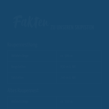
Fakten
ZU UNSEREN SKIPISTEN
Raupennesthang
Abfahrtslänge
ca. 500 m
Bergstation
830 m ü. NN
Talstation
740 m ü. NN
Altes Raupennest
Abfahrtslänge
ca. 550 m