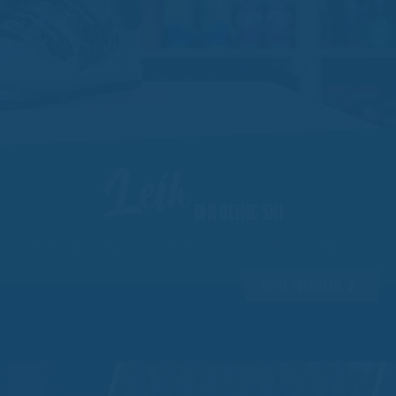
Leih
DIR DEINE SKI
Direkt am Skilift Altenberg ausleihen: Ski, Snowboard oder Rodelschlitten.
MEHR ERFAHREN