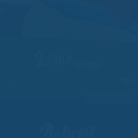
Lerne
SKI FAHREN
Ski-Kurse für Anfänger, Fortgeschrittene und Individual-Coaching mit der
Skischule
MEHR ERFAHREN
Antwort