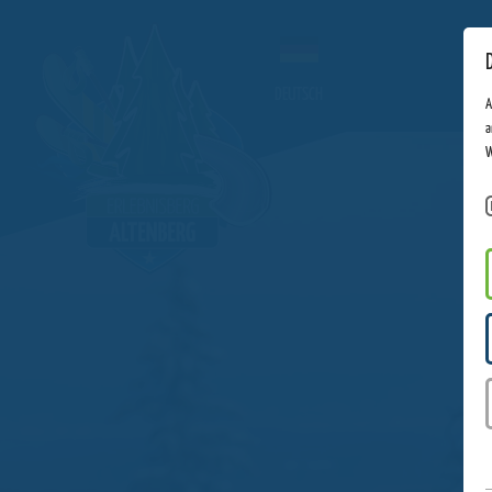
DEUTSCH
A
a
W