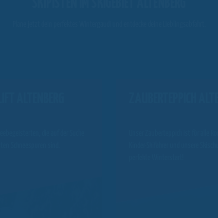
SKIPISTEN IM SKIGEBIET ALTENBERG
Plane jetzt dein perfektes Wintergaudi und entdecke deine Lieblingsabfahrt.
LIFT ALTENBERG
ZAUBERTEPPICH ALT
neebegeisterten, die auf der Suche
Unser Zauberteppich ist für alle Ro
sten Schneespuren sind.
Kinder-Skifahrer und unsere Skischu
perfekte Winterstart!