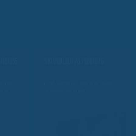
ENBERG
SKIVERLEIH ALTENBERG
del-Fans,
Einfach, praktisch und direkt an der Skipiste:
le der
Ski ausliehen und los geht's!