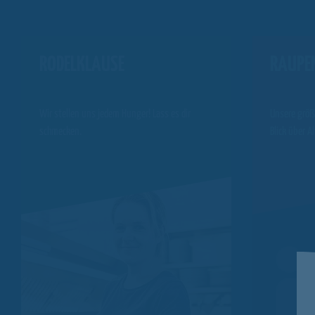
RODELKLAUSE
RAUPE
Wir stellen uns jedem Hunger! Lass es dir
Unsere größ
schmecken.
Blick über A