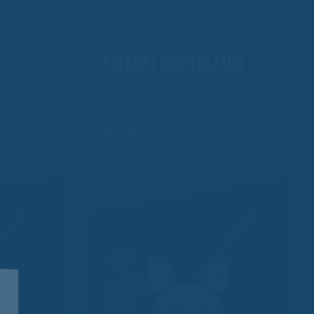
ABFAHRT RODELKLAUSE
Für Abwechselung sorgt die Abfahrt vorbei an
ür die
der Rodelklause.