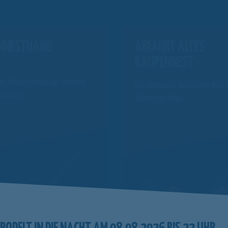
NNESTHANG
ABFAHRT ALTES
RAUPENNEST
te Abfahrtsstrecke mit direktem
Eine alternative Skipiste mit Blick f
ltenberg!
Altenberger Pinge.