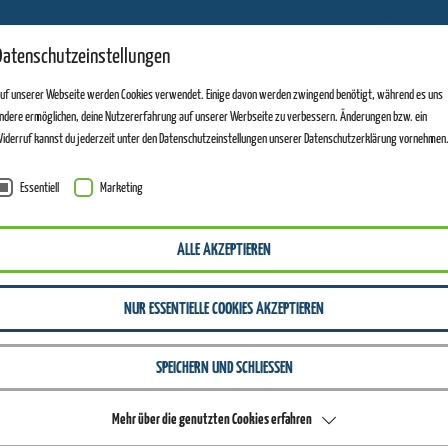
11
Datenschutzeinstellungen
ANLAGEN GEÖFFNET
uf unserer Webseite werden Cookies verwendet. Einige davon werden zwingend benötigt, während es uns
ndere ermöglichen, deine Nutzererfahrung auf unserer Werbseite zu verbessern. Änderungen bzw. ein
iderruf kannst du jederzeit unter den Datenschutzeinstellungen unserer Datenschutzerklärung vornehmen
Essentiell
Marketing
ALLE AKZEPTIEREN
NUR ESSENTIELLE COOKIES AKZEPTIEREN
SPEICHERN UND SCHLIESSEN
Mehr über die genutzten Cookies erfahren