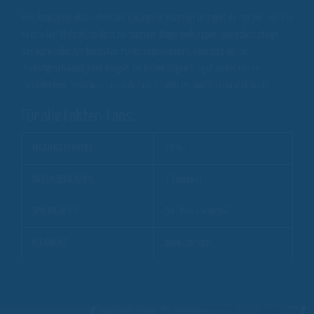
Eine Rampe für einen direkten Sprung ins Wasser? Das gibt es nur bei uns: der
Nautic-Jet! Einfach ins Boot reinsetzen, Bügel umklappen und schon steigt
das Adrenalin. Am höchsten Punkt angekommen, rauschst du mit
Höchstgeschwindigkeit bergab. Im hohen Bogen fliegst du ins nasse
Landebecken. Nass wirst du dabei nicht, aber es macht ultra viel Spaß!
Für alle Fakten-Fans:
MAXIMALGEWICHT
70 kg
PASSAGIERANZAHL
1 Fahrgast
SPRUNGWEITE
50 "Wasser-Meter"
FLUGHÖHE
ziemlich hoch