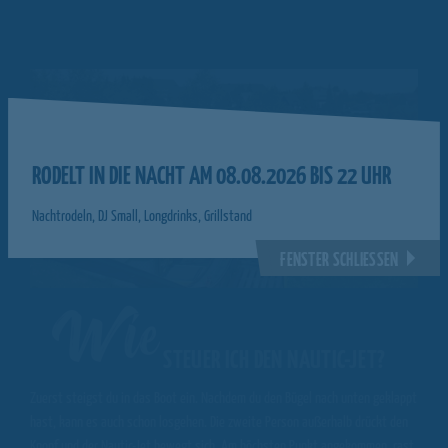
RODELT IN DIE NACHT AM 08.08.2026 BIS 22 UHR
Nachtrodeln, DJ Small, Longdrinks, Grillstand
FENSTER SCHLIESSEN
Wie
STEUER ICH DEN NAUTIC-JET?
Zuerst steigst du in das Boot ein. Nachdem du den Bügel nach unten geklappt
hast, kann es auch schon losgehen. Die zweite Person außerhalb drückt den
Knopf und der Nautic-Jet bewegt sich. Am höchsten Punkt angekommen, rast