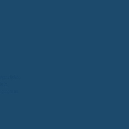
eigene Gefahr.
ie im
ingungen an.