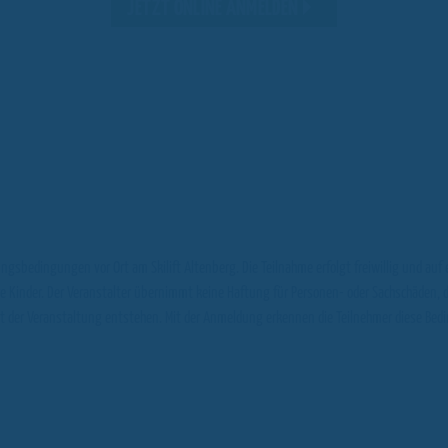
JETZT ONLINE ANMELDEN
ngsbedingungen vor Ort am Skilift Altenberg. Die Teilnahme erfolgt freiwillig und auf 
hre Kinder. Der Veranstalter übernimmt keine Haftung für Personen- oder Sachschäden, d
der Veranstaltung entstehen. Mit der Anmeldung erkennen die Teilnehmer diese Bed