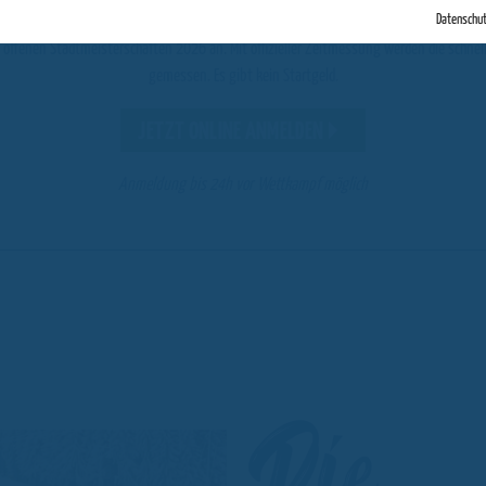
nen unter Beweis stellen? Du willst wissen, wer der schnellste Skifahrer oder Snowboar
Datenschu
ie offenen Stadtmeisterschaften 2026 an. Mit offizieller Zeitmessung werden die schne
gemessen. Es gibt kein Startgeld.
JETZT ONLINE ANMELDEN
Anmeldung bis 24h vor Wettkampf möglich
Die