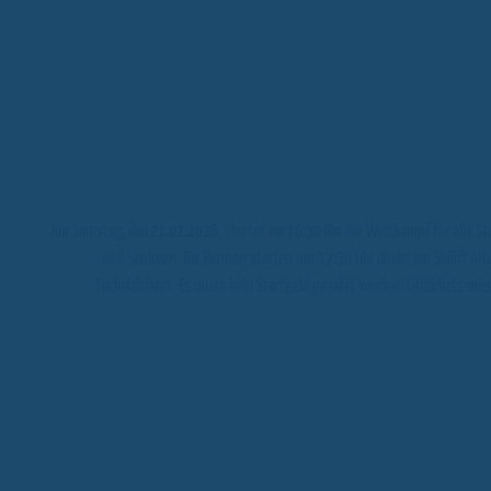
Am Samstag
, den 21.02.2026
, startet
um 16:30 Uhr
der Wettkampf für alle Sta
und Senioren. Die Rennen starten um 17:30 Uhr direkt am Skilift Alt
Fackelabfahrt. Es muss kein Startgeld gezahlt werden. Lifttickets m