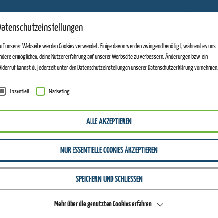
11
Datenschutzeinstellungen
ANLAGEN GEÖFFNET
uf unserer Webseite werden Cookies verwendet. Einige davon werden zwingend benötigt, während es uns
ndere ermöglichen, deine Nutzererfahrung auf unserer Werbseite zu verbessern. Änderungen bzw. ein
iderruf kannst du jederzeit unter den Datenschutzeinstellungen unserer Datenschutzerklärung vornehmen
Essentiell
Marketing
ALTENBERG
ALLGEMEINES
STADTMEISTERSCHAFTEN
ALLE AKZEPTIEREN
Offene
NUR ESSENTIELLE COOKIES AKZEPTIEREN
SPEICHERN UND SCHLIESSEN
STADTMEISTERSCHAFTEN
Mehr über die genutzten Cookies erfahren
2026 in Altenberg