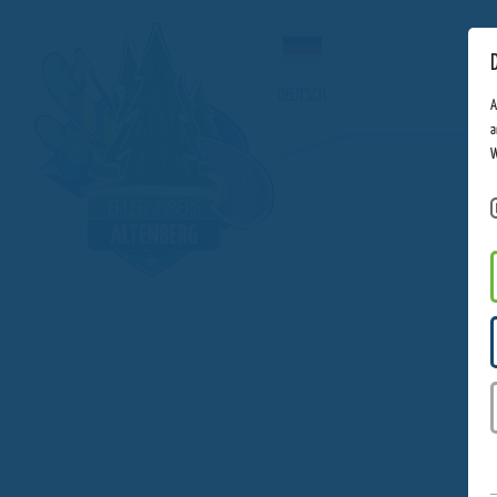
DEUTSCH
A
a
W