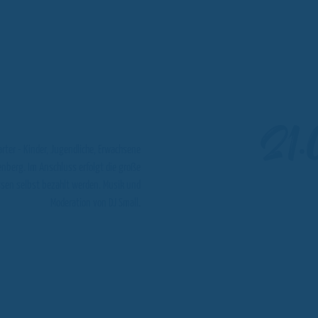
21
rter - Kinder, Jugendliche, Erwachsene
enberg. Im Anschluss erfolgt die große
üssen selbst bezahlt werden. Musik und
Moderation von DJ Small.