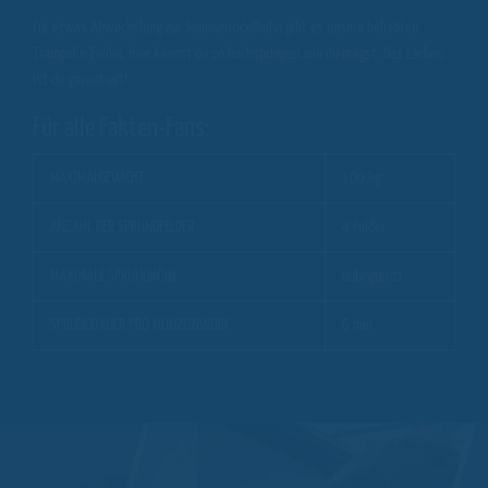
Für etwas Abwechslung zur Sommerrodelbahn gibt es unsere beliebten
Trampolin-Felder. Hier kannst du so hochspringen wie du magst. Das Lachen
ist dir garantiert!
Für alle Fakten-Fans:
MAXIMALGEWICHT
100 kg
ANZAHL DER SPRUNGFELDER
4 Felder
MAXIMALE SPRUNGHÖHE
unbegrenzt
SPRUNGDAUER PRO MÜNZEINWURF
6 min