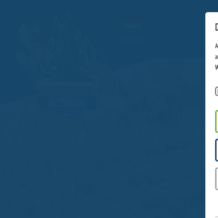
DEUTSCH
A
a
W