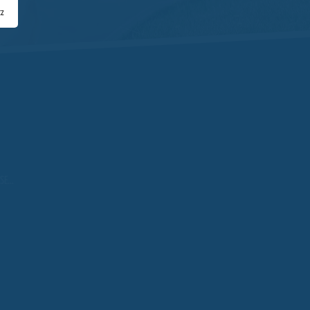
tz
USE…