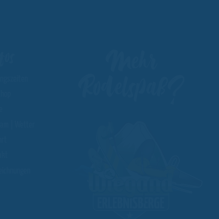
Mehr
fos
Rodelspaß?
ungszeiten
hop
e
am | Wetter
hrt
akt
eichnungen