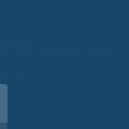
WILDE SAUSE…
rrodelbahn. Gemeinsam mit den Kollegen eine Runde wandern und dann bei uns
enpreis. Dann macht das Rodeln noch mehr Spaß :)