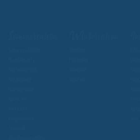
Sommersaison
Wintersaison
In
Sommerrodelbahn
Skigebiet
Öffn
Mountaincarts
Pistenplan
Webs
Kletterlabyrinth
Skiverleih
Preis
Bergbauhunt
Skischule
WebC
Holzkugelbahn
Anfa
Nautic-Jet
Kont
Mini-Karts
Ausz
Bumper-Boote
Jobs
Trampolin
Abenteuerspielplatz