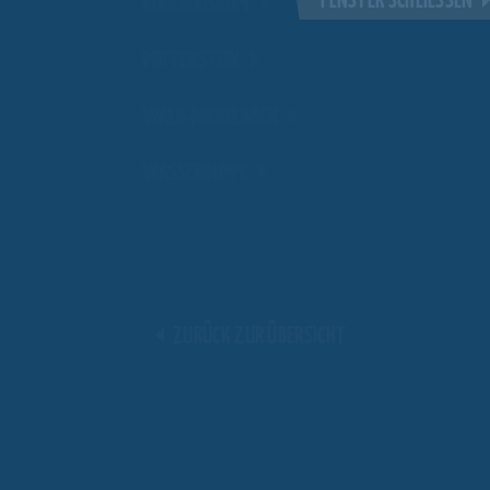
FENSTER SCHLIESSEN
HOHERODSKOPF
POTTENSTEIN
WALD-MICHELBACH
WASSERKUPPE
ZURÜCK ZUR ÜBERSICHT