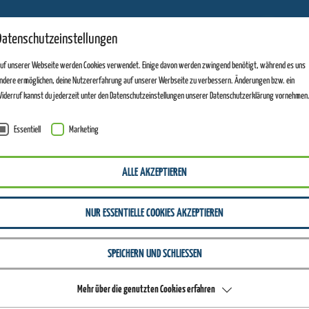
11
Datenschutzeinstellungen
ANLAGEN GEÖFFNET
uf unserer Webseite werden Cookies verwendet. Einige davon werden zwingend benötigt, während es uns
ndere ermöglichen, deine Nutzererfahrung auf unserer Werbseite zu verbessern. Änderungen bzw. ein
iderruf kannst du jederzeit unter den Datenschutzeinstellungen unserer Datenschutzerklärung vornehmen
Essentiell
Marketing
ALLE AKZEPTIEREN
NUR ESSENTIELLE COOKIES AKZEPTIEREN
SPEICHERN UND SCHLIESSEN
Mehr über die genutzten Cookies erfahren