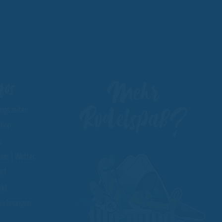
Mehr
fos
Rodelspaß?
ungszeiten
hop
e
am | Wetter
hrt
akt
eichnungen