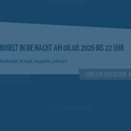
MITTEILUNGEN
10.12.2021
GEMEINSAME SKILIFT-BELEUCHTUN
RODELT IN DIE NACHT AM 08.08.2026 BIS 22 UHR
SKILIFTBETREIBER
Nachtrodeln, DJ Small, Longdrinks, Grillstand
Wir werden heute von 17:00 bis 18:00 Uhr unseren Lift und d
Skilifte hinzuweisen. Unter dem Motto
„Skigebiete nochmal hel
FENSTER SCHLIESSEN
Sachsen aufmerksam machen. Die Lifte stehen mindestens bi
ZURÜCK ZUR ÜBERSICHT