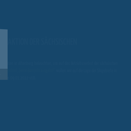
GS-AKTION DER SÄCHSISCHEN
ie Pisten in Altenberg beleuchten, um auf das Betriebsverbot der sächsischen
l erleuchtet, bevor das Licht ausgeht!“
wollen wir auf die Lage der Skigebiete in
s zum 09.01.2022 still.