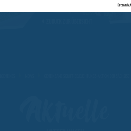
Datenschu
ZURÜCK ZUR ÜBERSICHT
LGEMEINES
NEWS
GEMEINSAME SKILIFT-BELEUCHTUNGS-AKTION DER SÄCHSISCH
Aktuelle