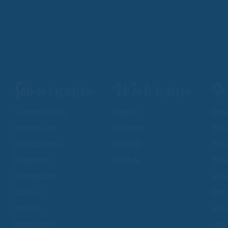
Sommersaison
Wintersaison
In
Sommerrodelbahn
Skigebiet
Öffn
Mountaincarts
Pistenplan
Webs
Kletterlabyrinth
Skiverleih
Preis
Bergbauhunt
Skischule
WebC
Holzkugelbahn
Anfa
Nautic-Jet
Kont
Mini-Karts
Ausz
Bumper-Boote
Jobs