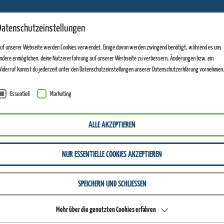
11
Datenschutzeinstellungen
ANLAGEN GEÖFFNET
uf unserer Webseite werden Cookies verwendet. Einige davon werden zwingend benötigt, während es uns
ndere ermöglichen, deine Nutzererfahrung auf unserer Werbseite zu verbessern. Änderungen bzw. ein
iderruf kannst du jederzeit unter den Datenschutzeinstellungen unserer Datenschutzerklärung vornehmen
Essentiell
Marketing
ALLE AKZEPTIEREN
NUR ESSENTIELLE COOKIES AKZEPTIEREN
SPEICHERN UND SCHLIESSEN
Mehr über die genutzten Cookies erfahren