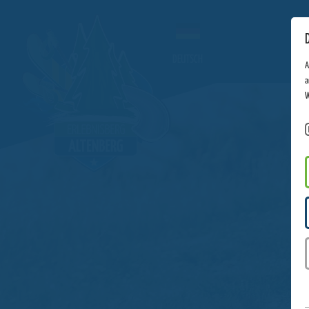
DEUTSCH
A
a
W