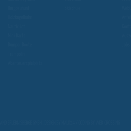
Bergbauhunt
Skischule
WebC
Holzkugelbahn
Anfa
Nautic-Jet
Kont
Mini-Karts
Ausz
Bumper-Boote
Jobs
Trampolin
Abenteuerspielplatz
AND ERLEBNISBERGE GMBH . DESIGN BY
MALO24
/ CODING BY
WEB-CROSSING