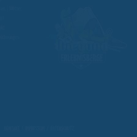
am | Wetter
hrt
akt
eichnungen
KONTAKT
/
IMPRESSUM
/
DATENSCHUTZ