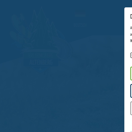
DEUTSCH
A
a
W