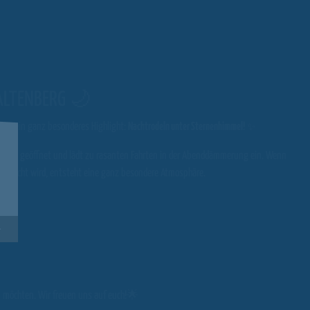
ALTENBERG 🌙
berg
ein ganz besonderes Highlight:
Nachtrodeln unter Sternenhimmel
!
✨
22 Uhr
geöffnet und lädt zu rasanten Fahrten in der Abenddämmerung ein. Wenn
getaucht wird, entsteht eine ganz besondere Atmosphäre.
en möchten. Wir freuen uns auf euch!🌟