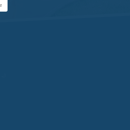
tz
G 🌙