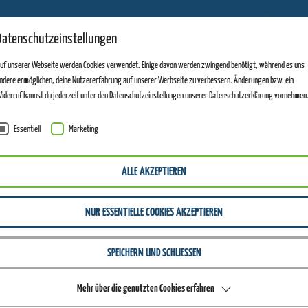
11
Datenschutzeinstellungen
ANLAGEN GEÖFFNET
uf unserer Webseite werden Cookies verwendet. Einige davon werden zwingend benötigt, während es uns
ndere ermöglichen, deine Nutzererfahrung auf unserer Werbseite zu verbessern. Änderungen bzw. ein
iderruf kannst du jederzeit unter den Datenschutzeinstellungen unserer Datenschutzerklärung vornehmen
Essentiell
Marketing
ALLE AKZEPTIEREN
NUR ESSENTIELLE COOKIES AKZEPTIEREN
SPEICHERN UND SCHLIESSEN
Mehr über die genutzten Cookies erfahren