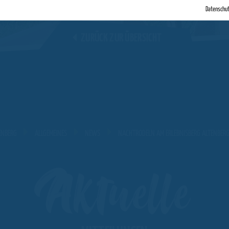
Datenschu
ZURÜCK ZUR ÜBERSICHT
ENBERG
ALLGEMEINES
NEWS
NACHTRODELN AM ERLEBNISBERG ALTENBER
Aktuelle