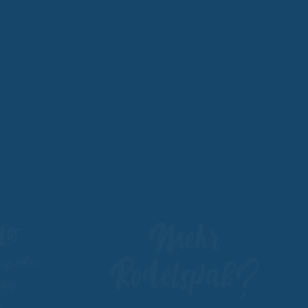
Mehr
fos
Rodelspaß?
ungszeiten
hop
e