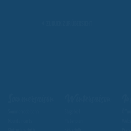
ZURÜCK ZUR ÜBERSICHT
Sommersaison
Wintersaison
In
Sommerrodelbahn
Skigebiet
Öffn
Mountaincarts
Pistenplan
Webs
Kletterlabyrinth
Skiverleih
Preis