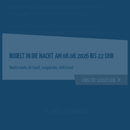
Der Erlebnisberg Altenberg bietet euch die perfekte Gelegenheit für
unvergessliche Momente in der Natur des Erzgebirges.
Freut euch auf Fahrspaß auf der Sommerrodelbahn, spannende
Herausforderungen im Kletterlabyrinth, Action mit den Mountaincarts uvm.!
Bei
guter Witterung
haben wir während der Ferienzeit
täglich ab 10:00 Uhr
geöffnet.
RODELT IN DIE NACHT AM 08.08.2026 BIS 22 UHR
TAGESAKTUELLEN ÖFFNUNGSZEITEN
👉Hier geht's zu den
Nachtrodeln, DJ Small, Longdrinks, Grillstand
Wir freuen uns auf euren Besuch und einen tollen Sommer!
FENSTER SCHLIESSEN
ZURÜCK ZUR ÜBERSICHT