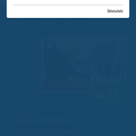
Datenschutz
ALTENBERG
ALLGEMEINES
NEWS
START DER SOMMERFERIEN 🎉
Share!
28.06.2025
START DER SOMMERFERIEN 🎉
Die Sommerferien in Sachsen haben begonnen!
☀