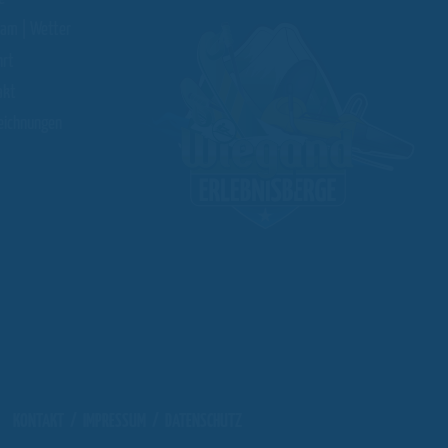
am | Wetter
hrt
akt
eichnungen
KONTAKT
/
IMPRESSUM
/
DATENSCHUTZ