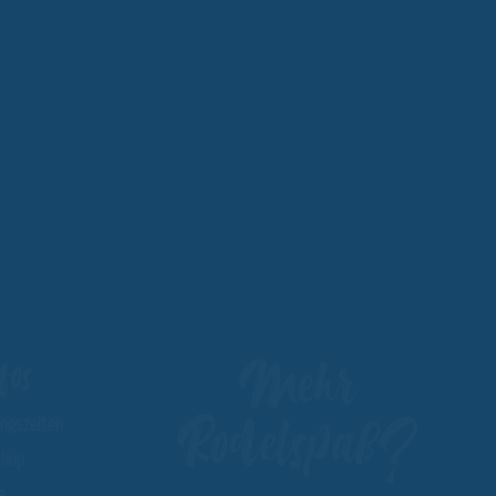
Mehr
fos
Rodelspaß?
ungszeiten
hop
e