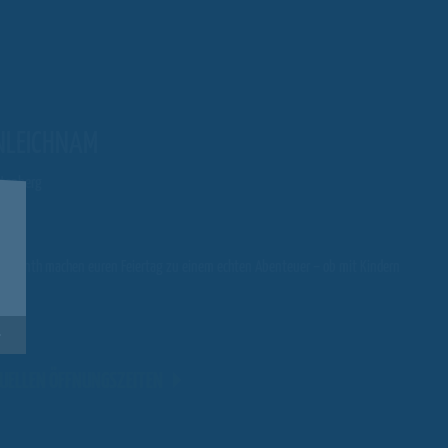
NLEICHNAM
ltenberg
abyrinth machen euren Feiertag zu einem echten Abenteuer – ob mit Kindern
UELLEN ÖFFNUNGSZEITEN