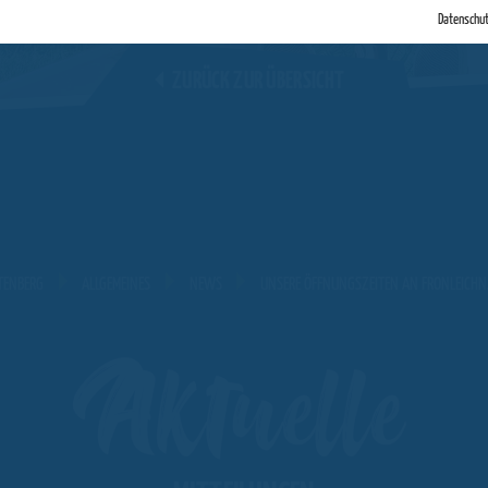
Datenschu
ZURÜCK ZUR ÜBERSICHT
TENBERG
ALLGEMEINES
NEWS
UNSERE ÖFFNUNGSZEITEN AN FRONLEICH
Aktuelle