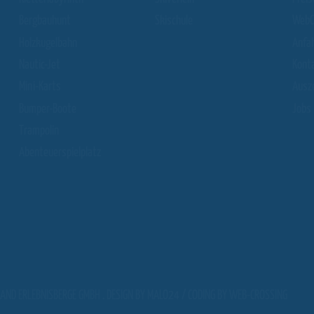
Bergbauhunt
Skischule
WebC
Holzkugelbahn
Anfa
Nautic-Jet
Kont
Mini-Karts
Ausz
Bumper-Boote
Jobs
Trampolin
Abenteuerspielplatz
AND ERLEBNISBERGE GMBH . DESIGN BY
MALO24
/ CODING BY
WEB-CROSSING