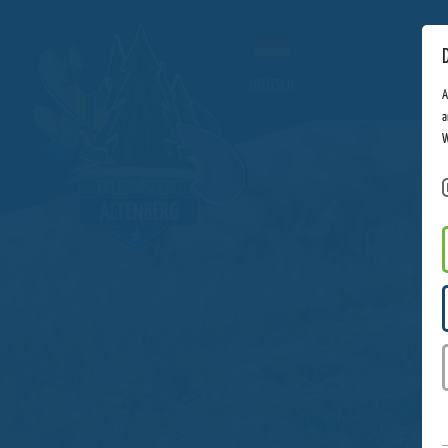
DEUTSCH
A
a
W