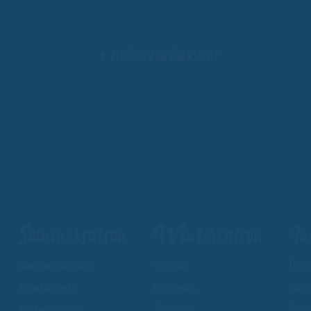
ZURÜCK ZUR ÜBERSICHT
Sommersaison
Wintersaison
In
Sommerrodelbahn
Skigebiet
Öffn
Mountaincarts
Pistenplan
Webs
Kletterlabyrinth
Skiverleih
Preis