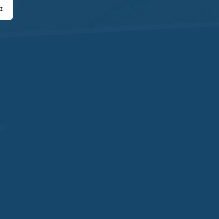
tz
NAM