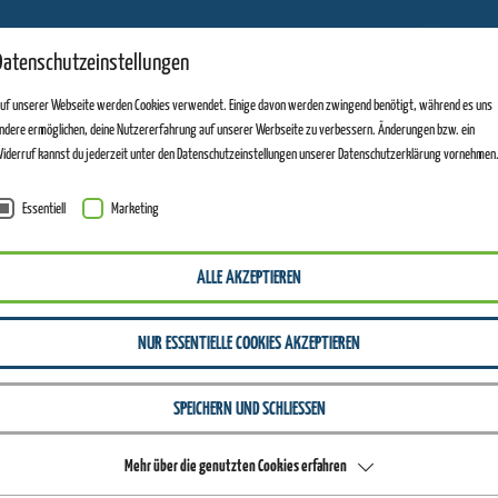
11
Datenschutzeinstellungen
ANLAGEN GEÖFFNET
uf unserer Webseite werden Cookies verwendet. Einige davon werden zwingend benötigt, während es uns
ndere ermöglichen, deine Nutzererfahrung auf unserer Werbseite zu verbessern. Änderungen bzw. ein
iderruf kannst du jederzeit unter den Datenschutzeinstellungen unserer Datenschutzerklärung vornehmen
Essentiell
Marketing
ALLE AKZEPTIEREN
NUR ESSENTIELLE COOKIES AKZEPTIEREN
SPEICHERN UND SCHLIESSEN
Mehr über die genutzten Cookies erfahren