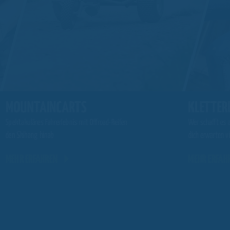
MOUNTAINCARTS
KLETTER
Spektakuläres Fahrerlebnis mit Offroad-Reifen
Wer schafft es 
den Skihang hinab
dich erwarten v
MEHR ERFAHREN
MEHR ERFAH