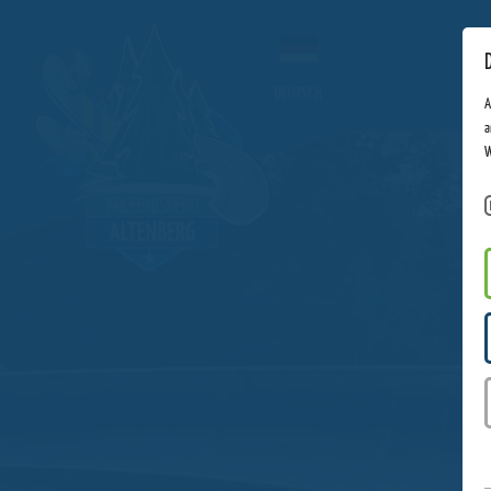
DEUTSCH
A
a
W