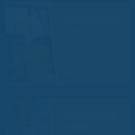
03.06.2022
PFINGSTEN GEÖFFNET
Die Temperaturen steigen fürs
Wochenende auf über 20 °C. Also
perfekt zum Rodeln. Wir haben
täglich…
WEITERLESEN
13.04.2022
WIR HABEN OSTERN
GEÖFFNET!