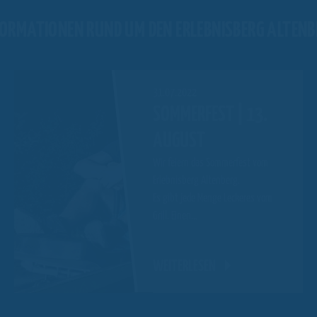
FORMATIONEN RUND UM DEN ERLEBNISBERG ALTENB
31.07.2022
SOMMERFEST | 13.
AUGUST
Wir feiern das Sommerfest vom
Erlebnisberg Altenberg.
Es gibt jede Menge Leckeres vom
Grill. Einen…
WEITERLESEN