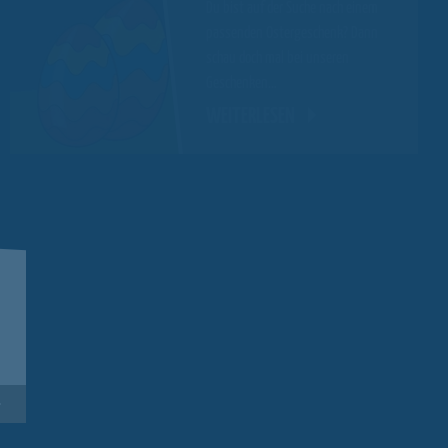
Du bist auf der Suche nach einem
passenden Ostergeschenk? Dann
schau doch mal bei unseren
Geschenken…
WEITERLESEN