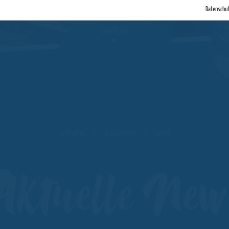
Datenschu
SWIPE UP
ALTENBERG
ALLGEMEINES
NEWS
ktuelle New