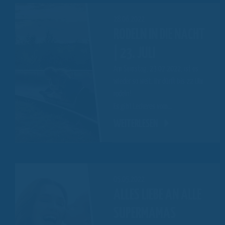
28.06.2022
RODELN IN DIE NACHT
| 23. JULI
Am Samstag, 23.07.2022, ist es
wieder so weit. Ihr dürft bis 22 Uhr
rodeln!
Es gibt Leckeres vom…
WEITERLESEN
05.05.2022
ALLES LIEBE AN ALLE
SUPERMAMAS