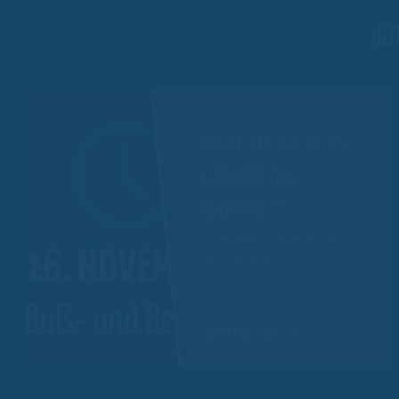
IN
21.09.2022
HABT IHR AM BUSS- U
ND BETTAG G
EÖFFNET?
Wir bekommen immer wieder die
Frage, ob wir Buß- und Bettag
(16.11.) geöffnet haben. Unsere
Antwort…
WEITERLESEN