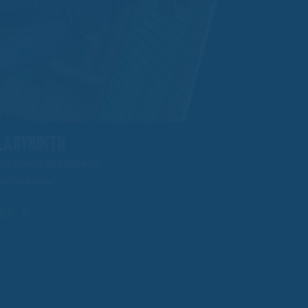
LABYRINTH
BERGBAUHUNT
aus unserem Kletterlabyrinth -
Schaukel in unserer riesigen Ber
iele Hindernisse!
Bauchkribbeln garantiert!
REN
MEHR ERFAHREN