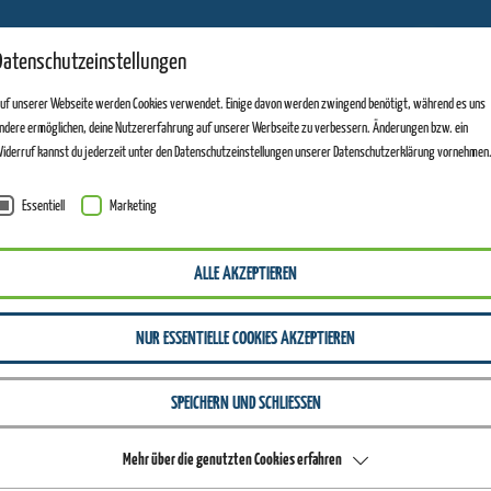
11
Datenschutzeinstellungen
ANLAGEN GEÖFFNET
uf unserer Webseite werden Cookies verwendet. Einige davon werden zwingend benötigt, während es uns
ndere ermöglichen, deine Nutzererfahrung auf unserer Werbseite zu verbessern. Änderungen bzw. ein
iderruf kannst du jederzeit unter den Datenschutzeinstellungen unserer Datenschutzerklärung vornehmen
Essentiell
Marketing
ALLE AKZEPTIEREN
NUR ESSENTIELLE COOKIES AKZEPTIEREN
SPEICHERN UND SCHLIESSEN
Mehr über die genutzten Cookies erfahren