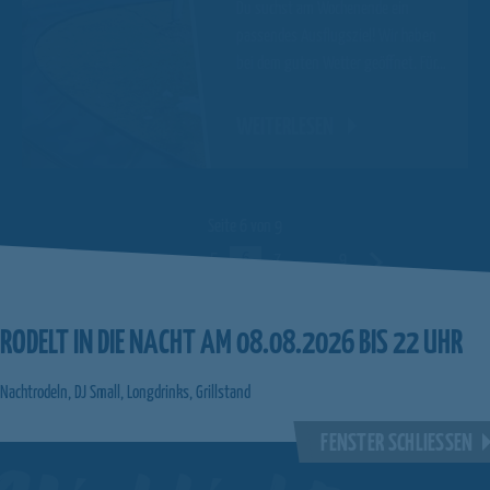
Du suchst am Wochenende ein
passendes Ausflugsziel! Wir haben
bei dem guten Wetter geöffnet. Für…
WEITERLESEN
Seite 6 von 9
Vorherige
1
…
5
6
7
…
9
Nächste
RODELT IN DIE NACHT AM 08.08.2026 BIS 22 UHR
Nachtrodeln, DJ Small, Longdrinks, Grillstand
FENSTER SCHLIESSEN