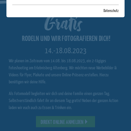
Gratis
Datenschutz
RODELN UND WIR FOTOGRAFIEREN DICH!
14.-18.08.2023
Wir planen im Zeitraum vom 14.08. bis 18.08.2023, ein 2-tägiges
Fotoshooting am Erlebnisberg Altenberg. Wir möchten neue Werbebilder &
Videos für Flyer, Plakate und unsere Online-Präsenz erstellen. Hierzu
benötigen wir deine Hilfe.
Als Fotomodell begleiten wir dich und deine Familie einen ganzen Tag.
Selbstverständlich fahrt ihr an diesem Tag gratis! Neben der ganzen Action
laden wir euch auch zu Essen & Trinken ein.
DIREKT ONLINE ANMELDEN