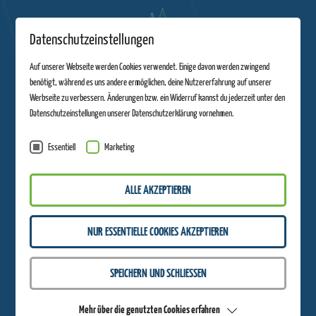
Datenschutzeinstellungen
Auf unserer Webseite werden Cookies verwendet. Einige davon werden zwingend
benötigt, während es uns andere ermöglichen, deine Nutzererfahrung auf unserer
Werbseite zu verbessern. Änderungen bzw. ein Widerruf kannst du jederzeit unter den
Datenschutzeinstellungen unserer Datenschutzerklärung vornehmen.
Essentiell
Marketing
ALLE AKZEPTIEREN
VIELEN DANK FÜR DEINE BEWERBUNG
NUR ESSENTIELLE COOKIES AKZEPTIEREN
Wir werden uns deine Unterlagen ansehen und dich zeitnah kontaktieren.
SPEICHERN UND SCHLIESSEN
WIEGAND ERLEBNISBERGE?
Kennst du schon alle
Mehr über die genutzten Cookies erfahren