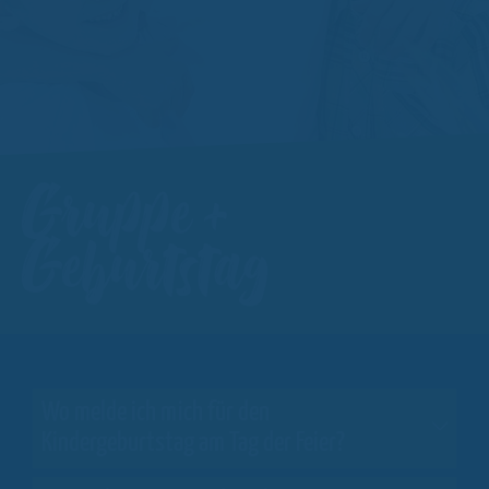
Gruppe +
Geburtstag
Wo melde ich mich für den
Kindergeburtstag am Tag der Feier?